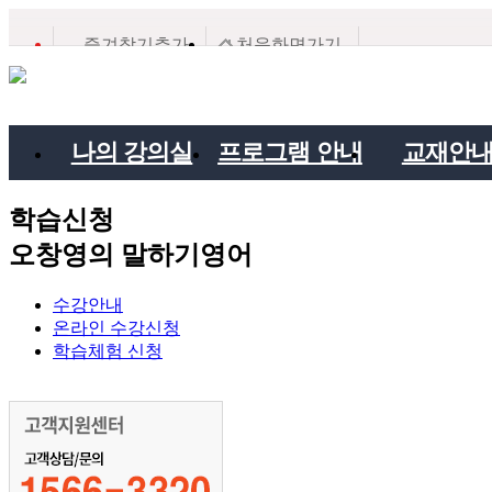
즐겨찾기추가
처음화면가기
나의 강의실
프로그램 안내
교재안
학습신청
수강중인 강좌
프로그램 안내
Pattern Dril
오창영의 말하기영어
회원가입
프로그램 구성
불규칙동
래
자기 비번찾기
저자의 말
불규칙동
수강안내
활용
온라인 수강신청
정보 수정
프로그램 추천
English G
학습체험 신청
서
수강연기/재개
전美영어 교사
Chapter B
신청
협회
회원탈퇴
수학을 