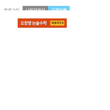
회원가입
나의강의실
고객지원
커뮤니티
단체학습
1:1질의 답변
수강안내
학습후기
B2B 회원가입
학습자료실
Mind Coaching