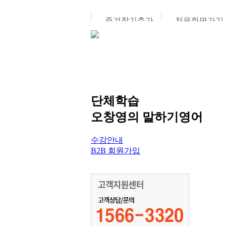
즐겨찾기추가
처음화면가기
나의 강의실
프로그램 안
수강중인 강좌
프로그램 안
단체학습
회원가입
프로그램 구
오창영의 말하기영어
자기 비번찾기
저자의 말
정보 수정
프로그램 추
수강안내
수강연기/재개
서
전美영어 교
B2B 회원가입
신청
회원탈퇴
협회