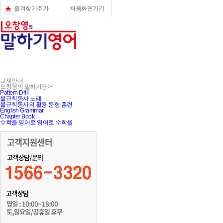
즐겨찾기추가
처음화면가기
나의 강의실
프로그램 안내
교재안내
교재안내
오창영의 말하기영어
수강중인 강좌
프로그램 안내
Pattern Drill
Pattern Drill
불규칙동사 노래
회원가입
프로그램 구성
불규칙동사 노래
불규칙동사의 활용 문형 훈련
English Grammar
자기 비번찾기
저자의 말
불규칙동사의 활용
Chapter Book
수학을 영어로 영어로 수학을
정보 수정
프로그램 추천서
English Grammar
수강연기/재개신청
전美영어 교사협회
Chapter Book
회원탈퇴
수학을 영어로