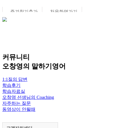
즐겨찾기추가
처음화면가기
나의 강의실
프로그램 안내
교재안내
수강중인 강좌
프로그램 안내
Pattern Drill
커뮤니티
회원가입
프로그램 구성
불규칙동사 노
오창영의 말하기영어
자기 비번찾기
저자의 말
래
불규칙동사의
정보 수정
프로그램 추천
활용
English Gramma
1:1질의 답변
수강연기/재개
서
전美영어 교사
Chapter Book
학습후기
신청
회원탈퇴
협회
수학을 영어로
학습자료실
오창영 선생님의 Coaching
자주하는 질문
동영상이 안될때